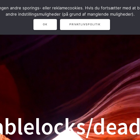
en andre sporings- eller reklamecookies. Hvis du fortsætter med at br
NAVISION
NARVICHIV & LVS
andre indstillingsmuligheder (på grund af manglende muligheder).
OK
PRIVATLIVSPOLITIK
ablelocks/dead