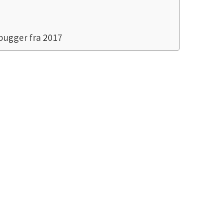
ebugger fra 2017
l-låse?
hver database benytter sig af dem for at sikre data
bitorpost på skærmen og ændrer nu gaden. Denne h
rmanent gemt. Bruger B arbejder netop på den sam
er kan faktisk udføres uafhængigt af hinanden.
tid skriver hele datasættet tilbage, og også ændri