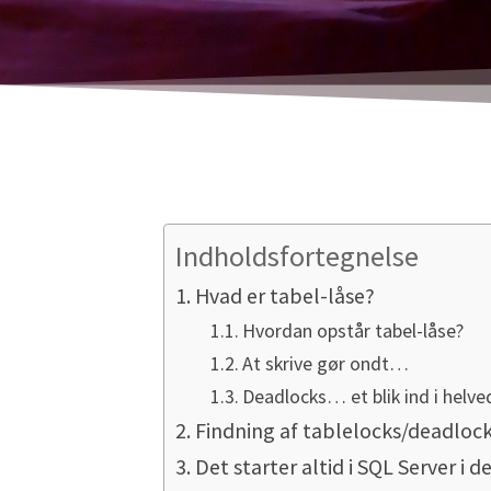
Indholdsfortegnelse
Hvad er tabel-låse?
Hvordan opstår tabel-låse?
At skrive gør ondt…
Deadlocks… et blik ind i helve
Findning af tablelocks/deadloc
Det starter altid i SQL Server i