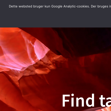
Spring
Dette websted bruger kun Google Analytic-cookies. Der bruges ing
til
indhold
Find t