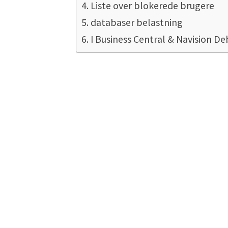
Liste over blokerede brugere
databaser belastning
I Business Central & Navision D
Hvad er tabe
Tabellensperren
…er i første omgang intet ondt. En
Et eksempel: Bruger A har en de
databasen, så den nye gade er pe
telefonnummeret. Begge handling
Men da ændringen fra bruger A al