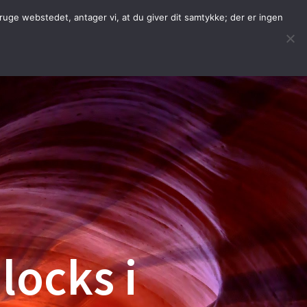
uge webstedet, antager vi, at du giver dit samtykke; der er ingen
SHOPWARE
ORDREAPP
INFO
locks i