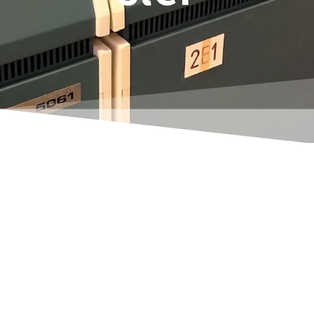
Et par eksempler på ekstravagante
dataoverførsler. Uanset om det drejer sig om
variantstyrede systemer som TEXcom, FEE,
Vario eller Texware, Vepos. Også for batch-
orienterede produkter fra fødevaresektoren
som Beefware eller Flagranto: Jeg får jeres data