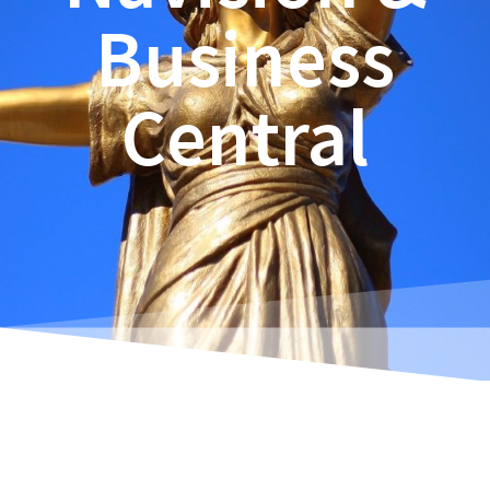
Business
Central
Estimeret læsetid:
24
minutter