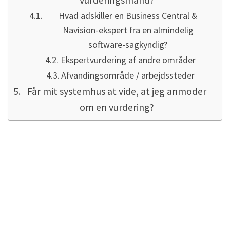
Hvad adskiller en Business Central &
Navision-ekspert fra en almindelig
software-sagkyndig?
Ekspertvurdering af andre områder
Afvandingsområde / arbejdssteder
Får mit systemhus at vide, at jeg anmoder
om en vurdering?
Årsager til, at IT-
projekter mislykkes
Generelt kan man opsummere dilemmaet
meget kort: Kunder, der ønsker at bruge så få