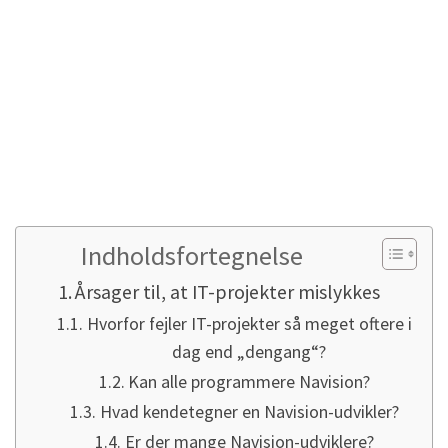
ikke ændre meget. Det er også grunden til
min tilbageholdenhed med
branchespecifikke løsninger.
Og alligevel er der altid konflikter mellem
købere af Navision eller Business Central og
udbydere af Business Central eller Navision
(systemhuse).
Indholdsfortegnelse
Årsager til, at IT-projekter mislykkes
Hvorfor fejler IT-projekter så meget oftere i
dag end „dengang“?
Kan alle programmere Navision?
Hvad kendetegner en Navision-udvikler?
Er der mange Navision-udviklere?