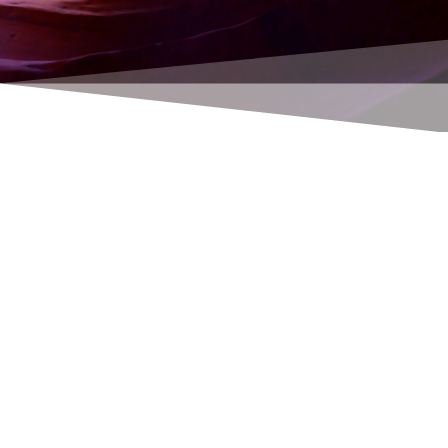
Generelt bestemmer den eksisterende
tagretning eller hældningsretning også
panelets retning. Der er undtagelser for flade
tage og andre flade overflader. Justering
henviser til solpanelernes primære
indfaldsretning.
Solsporing er altid den optimale måde at
generere energi på. Panelerne spores normalt i