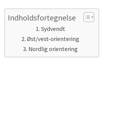
Indholdsfortegnelse
Sydvendt
Øst/vest-orientering
Nordlig orientering
Sydvendt
Her er det højeste energiudbytte omkring
middagstid. Da det også er det tidspunkt, hvor
solindstrålingen er stærkest, opnås det højeste
energiudbytte også på dette tidspunkt. Når det
gælder den samlede effektivitet pr. m²