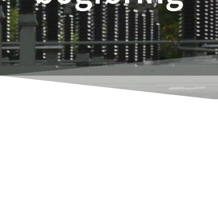
Navision har en smuk, hvis ikke endda
løsningen
smukkeste regnskabssystem på det
tyske marked integreret. Det gælder efter min
mening endda for DATEV-regnskab, der ofte
nævnes i denne sammenhæng.