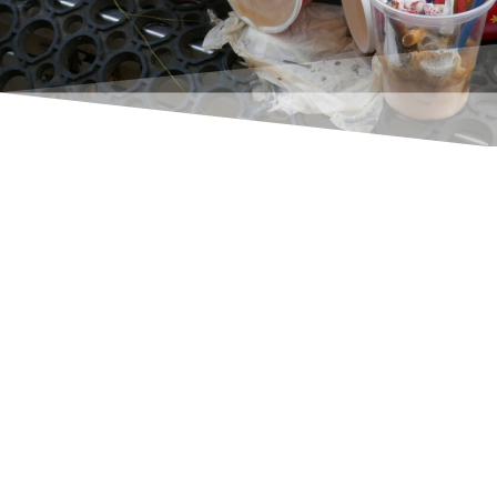
Rene Thoene
Navision-databasen kender kun til én retning:
Vækst! Men man bør (skal!) også sætte en
stopper for denne adfærd på et tidspunkt. En
databasereduktion er dog ikke lige til at gøre
med et fingerknips. Og alt efter om du bruger
en SQL server (allerede et krav fra Navision
Dynamics 2013) eller den oprindelige