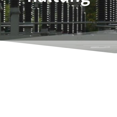
Navision hat eine schöne, wenn nicht sogar
die
schönste Finanzbuchhaltung des
Deutschen Marktes integriert. Das gilt aus
meiner Sicht sogar für die oft in diesem
Zusammenhang erwähnte DATEV-
Buchhaltung.