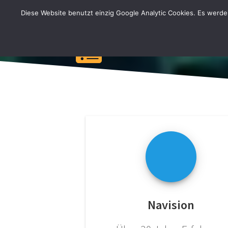
Zum
Diese Website benutzt einzig Google Analytic Cookies. Es werd
Inhalt
springen
Navision