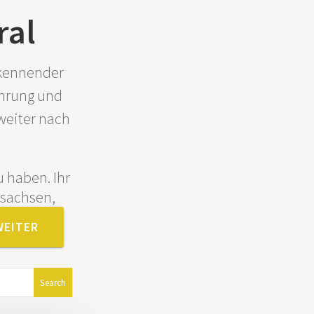
ral
ekennender
ahrung und
weiter nach
 haben. Ihr
rsachsen,
WEITER