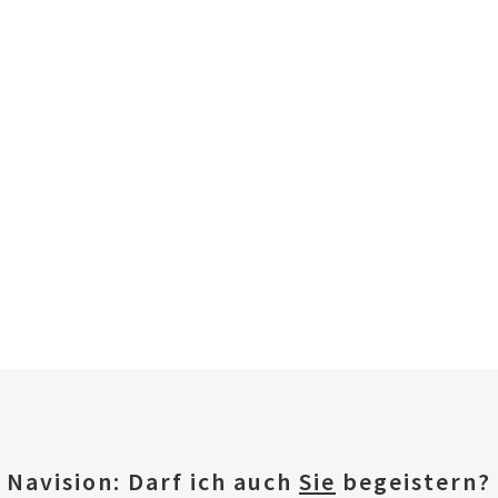
ndexiert per KI OCR
avision verarbeitet
nd Sie erledigen
n der Zeit!
TER!
Navision: Darf ich auch
Sie
begeistern?