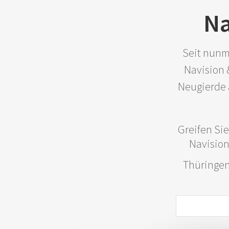
Na
Seit nunm
Navision 
Neugierde 
Greifen Si
Navision
Thüringen