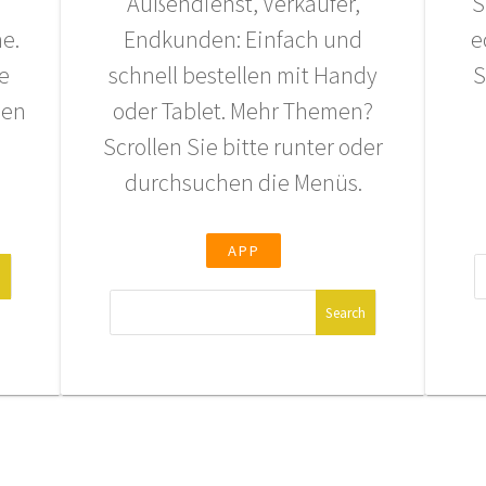
Außendienst, Verkäufer,
S
e.
Endkunden: Einfach und
e
e
schnell bestellen mit Handy
S
hen
oder Tablet. Mehr Themen?
Scrollen Sie bitte runter oder
durchsuchen die Menüs.
APP
Suche
nach: