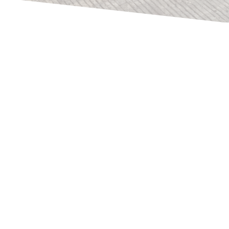
Rene Thoene
Estimated reading time:
9
Minuten
Kaum ein Element eines Unternehmens, vom
Besitzer oder Jahrzehntealten Geschäftsführer
mal abgesehen, ist so schwer auszutauschen
wie die Jahrzehntelang eingefahrene und
erprobte Warenwirtschaft.
Und doch kommt für jedes Unternehmen und
jeden Unternehmer irgendwann einmal der
Zeitpunkt, wo technische Gründe oder über