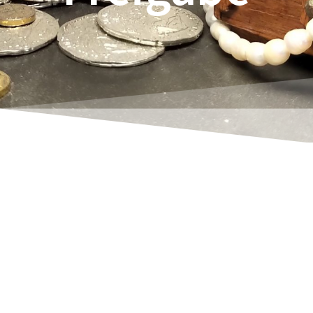
Rene Thoene
Diese Erweiterung ergänzt insbesondere den
GetMyInvoices (
Get my Invoices)
Rechnungsimport. Über den Freigabeprozess
können sehr rationell hunderte oder tausende