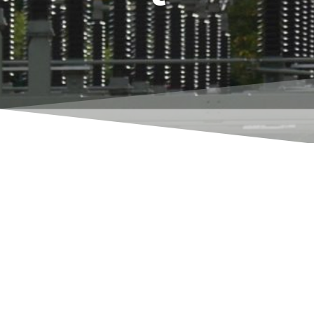
Rene Thoene
Startseite Bestellapp
Ihr Außendienst bekommt mit der App
-Alle seine Kunden
-Mit den
pro Kunde
wichtigen Artikeln
-Mit aktuell gültigen Staffelpreisen, Abbildungen,