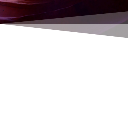
Rene Thoene
Hamburger Software Personalabrechnung /
Lohnabrechnung auf einen neuen Rechner
umziehen.
Sie benötigen: Ihre Kontaktdaten. Diese finden
Sie i.d.R. auf einem Schreiben der HS mit der
Überschrift „Ihre Kontaktdaten“.