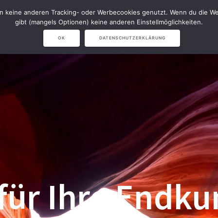
en keine anderen Tracking- oder Werbecookies genutzt. Wenn du die Web
NAVISION
NARVICHIV & LVS
S
gibt (mangels Optionen) keine anderen Einstellmöglichkeiten.
OK
DATENSCHUTZERKLÄRUNG
für Ihre Endk