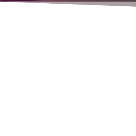
Rene Thoene
Startseite Bestellapp
Alles, was Sie bereits in den anderen Beschreibun
-Er benutzt die gleiche, einfach und schnell zu b
-Einfach zu installieren, einfach in Betrieb zu ne
-Die gesamte Infrastruktur bei Ihnen passt auch 
Dabei stellt sich die App automatisch auf den Kun
-Keine Kundenliste, denn es gibt ja nur noch ein
-Preis- und Rabattfelder werden automatisch gesp