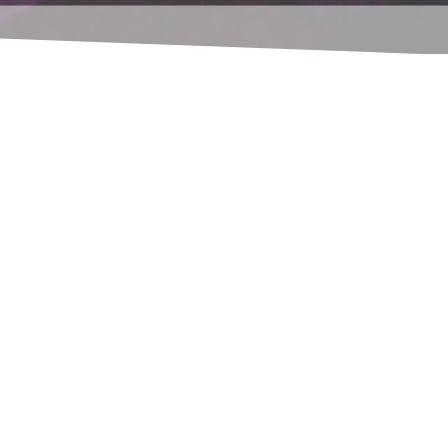
ndkunden.
ten