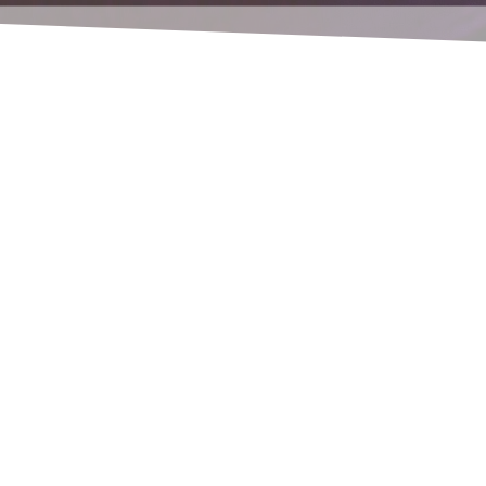
gen lesen konnten, gilt natürlich auch für Ihren E
enutzende App
hmen
zur Endkunden-App, also nur einmal Anpassungskos
den ein!
en Kunden
errt