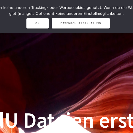
en keine anderen Tracking- oder Werbecookies genutzt. Wenn du die Web
NAVISION
NARVICHIV & LVS
S
gibt (mangels Optionen) keine anderen Einstellmöglichkeiten.
OK
DATENSCHUTZERKLÄRUNG
U Dateien erst