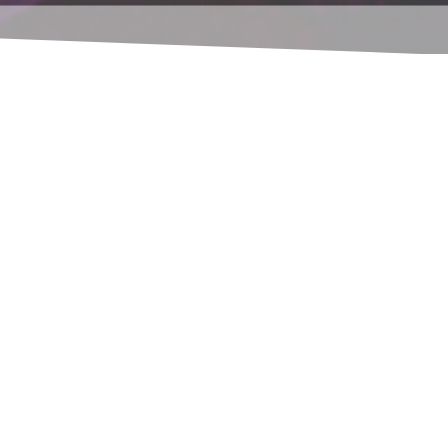
taler
U
nterlagen) Dateien für ihr
lchem Kunden Sie welche Artikel
hen Konditionen erwerben… Im
nz.