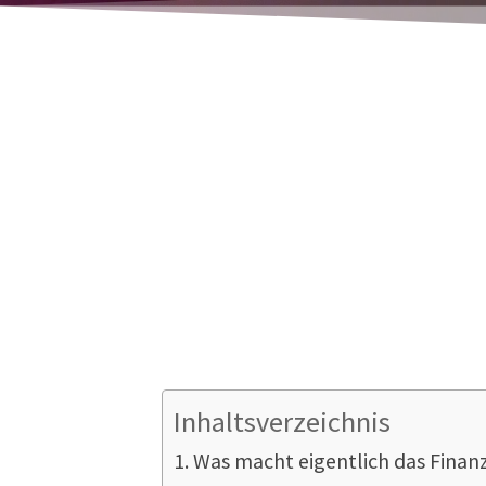
Rene Thoene
Wollen Sie gar keine GDPdU (
G
ru
Finanzamt ausgeben? Immerhin ste
für welche Preise verkaufen, vo
Prinzip eine komplette Ordersatz
Inhaltsverzeichnis
Was macht eigentlich das Fina