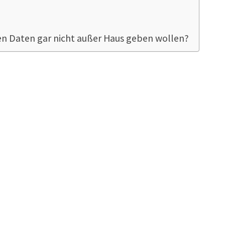
len Daten gar nicht außer Haus geben wollen?
igentlich das Fin
dU Dateien?
ikel wert…
Sie finden ihn hier
.
?