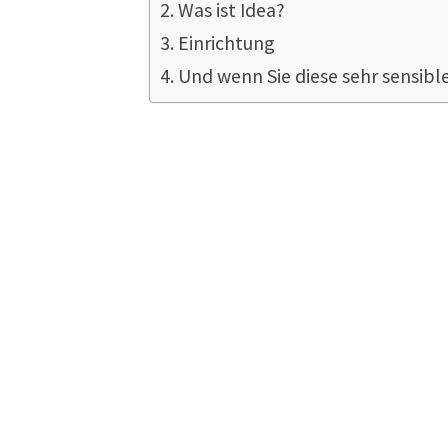
Was ist Idea?
Einrichtung
Und wenn Sie diese sehr sensib
Was macht e
meinen GDP
Ohh…. das ist einen eigenen Art
Was ist Idea