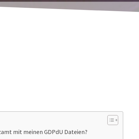
ndsätze zum
D
atenzugriff und zur
P
rüfbarkeit
d
igi
hen da sehr vertrauliche Daten drin, z.B. mit we
n welchem Lieferanten Sie welche Artikel zu welc
liste inklusive Deckungsbeiträge und Bestellfreque
nzamt mit meinen GDPdU Dateien?