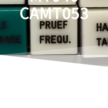
CAMT053
Rene Thoene
Estimated reading time:
5
Minuten