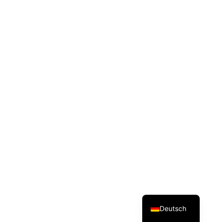
Nun diese Stapelverarbeitung aufrufen:
Dansk
Español
English
Deutsch