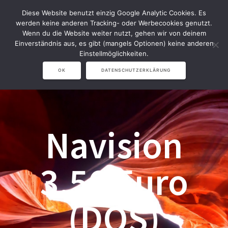
Zum
Diese Website benutzt einzig Google Analytic Cookies. Es
Inhalt
werden keine anderen Tracking- oder Werbecookies genutzt.
springen
Wenn du die Website weiter nutzt, gehen wir von deinem
Einverständnis aus, es gibt (mangels Optionen) keine anderen
Einstellmöglichkeiten.
OK
DATENSCHUTZERKLÄRUNG
Navision
3.56 Euro
(DOS)