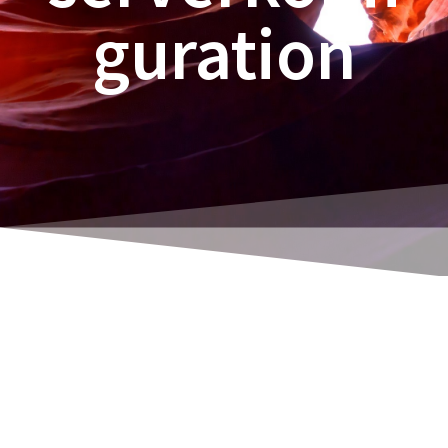
guration
Dette konceptske udkast fokuserer på nem
vedligeholdelse og uafhængige systemer for at
gøre fremtidigt vedligeholdelsesarbejde meget