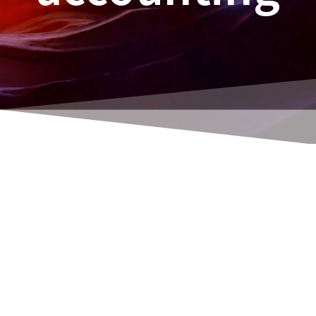
Navision has integrated a pretty, if not even
the
prettiest financial accounting system on
the German market. In my opinion, this even
applies for DATEV accounting which is often
mentioned in this context.