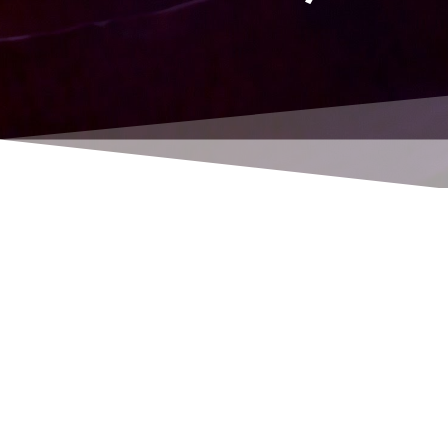
Asignación de documentos entrantes en
Navision mediante arrastrar y soltar
El directorio C:\ImportarDocumentos debe
existir. Las acciones de arrastrar y soltar se
controlan a través de este directorio.
Vaya a la unidad local c:\ mediante el