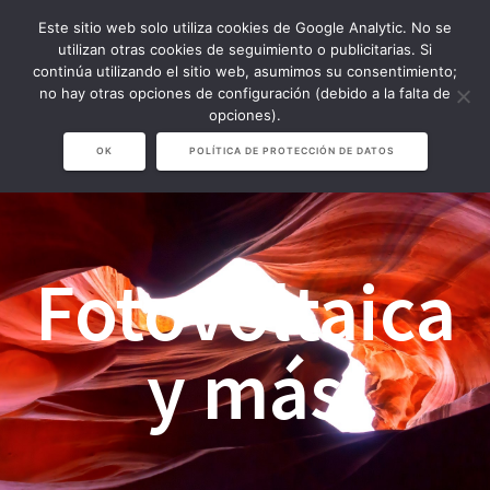
Saltar
Este sitio web solo utiliza cookies de Google Analytic. No se
al
utilizan otras cookies de seguimiento o publicitarias. Si
contenido
continúa utilizando el sitio web, asumimos su consentimiento;
no hay otras opciones de configuración (debido a la falta de
opciones).
OK
POLÍTICA DE PROTECCIÓN DE DATOS
Fotovoltaica
y más