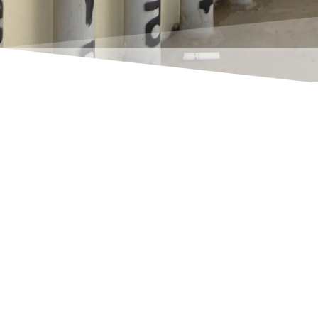
Desde enero de 2022, la Oficina Federal de
Estadística exige que las declaraciones
Intrastat se presenten en formato XML. La
presentación en el antiguo formato CSV ya no
es posible a través de la puerta trasera. ¿Su
Navision, Navision Dynamics o Business
Central también pueden emitir estadísticas
actuales de comercio exterior Intrastat?
Sí
!