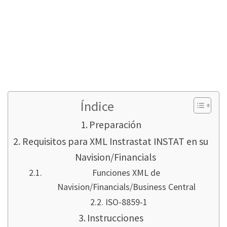
de la «vieja» Navision en las versiones 2.01 a
2009 R2, la personalización también se puede
construir en su RTC Navision 2013, 2015, 2016
(¿estás realmente usando esto?), 2017. A partir
de 2018 por fin hay una solución de Microsoft
(CU4 en adelante).
Índice
Preparación
Requisitos para XML Instrastat INSTAT en su
Navision/Financials
Funciones XML de
Navision/Financials/Business Central
ISO-8859-1
Instrucciones