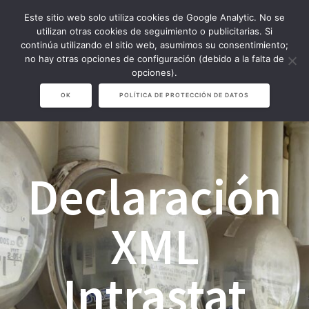
Saltar
Este sitio web solo utiliza cookies de Google Analytic. No se
al
utilizan otras cookies de seguimiento o publicitarias. Si
contenido
continúa utilizando el sitio web, asumimos su consentimiento;
no hay otras opciones de configuración (debido a la falta de
opciones).
OK
POLÍTICA DE PROTECCIÓN DE DATOS
Declaración
XML
Intrastat