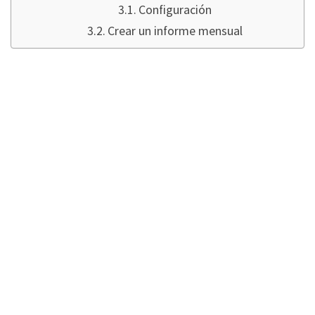
Configuración
Crear un informe mensual
PREPARACIÓ
N
Mi solución parte de la base de que usted ya
dispone de datos correctos en su sistema, es
decir, que ya se han actualizado
correctamente los estados federados, los
números de arancel aduanero y los números