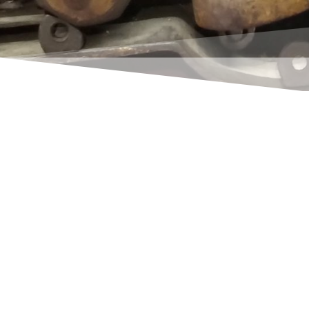
René Thoene
El primer comienzo en Business Central AL es
muy difícil para muchos. No importa si usted
viene de la pista de Navision o es un recién
llegado: Los obstáculos son increíblemente
más altos que en los tiempos nativos.
Esto no se debe necesariamente a que
Business Central sea tan complicado de