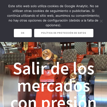
Saltar
Este sitio web solo utiliza cookies de Google Analytic. No se
al
utilizan otras cookies de seguimiento o publicitarias. Si
contenido
continúa utilizando el sitio web, asumimos su consentimiento;
no hay otras opciones de configuración (debido a la falta de
opciones).
OK
POLÍTICA DE PROTECCIÓN DE DATOS
Salir de los
mercados
con presión