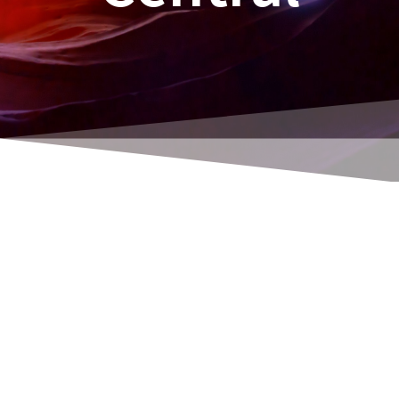
René Thoene
La aplicación completa de pedidos se controla
en Navision desde 2013 hasta Business
Central a través de App Setup: