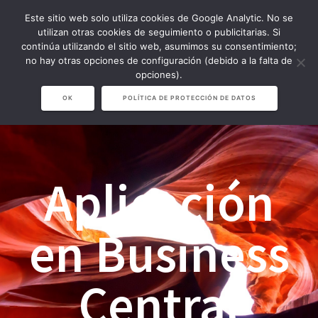
Saltar
Este sitio web solo utiliza cookies de Google Analytic. No se
al
utilizan otras cookies de seguimiento o publicitarias. Si
contenido
continúa utilizando el sitio web, asumimos su consentimiento;
no hay otras opciones de configuración (debido a la falta de
opciones).
OK
POLÍTICA DE PROTECCIÓN DE DATOS
Aplicación
en Business
Central