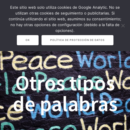
Saltar
Este sitio web solo utiliza cookies de Google Analytic. No se
al
utilizan otras cookies de seguimiento o publicitarias. Si
contenido
continúa utilizando el sitio web, asumimos su consentimiento;
no hay otras opciones de configuración (debido a la falta de
opciones).
OK
POLÍTICA DE PROTECCIÓN DE DATOS
Otros tipos
de palabras