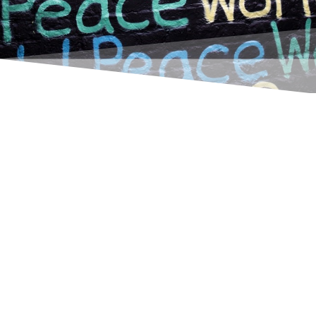
Una colección muy compacta de definiciones
de tipos de palabras. Ideal para imprimir y
guardar en una funda transparente de móvil.
Así podrás llevarla contigo durante unas
semanas y aprender sobre la marcha.
El propio teléfono móvil es también un buen
lugar para colocar mi
cesta de la compra
electrónica
.