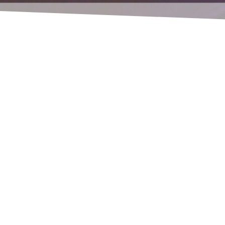
e proyectos ajenos a Navision, Shopware y App.
do yo mismo,
n KNX/EIB, que también ofrezco como hobby