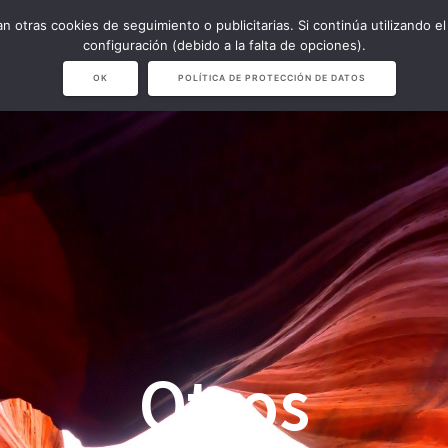
izan otras cookies de seguimiento o publicitarias. Si continúa utilizando
NAVISION
NARVICHIV & LVS
TIE
configuración (debido a la falta de opciones).
OK
POLÍTICA DE PROTECCIÓN DE DATOS
Otros